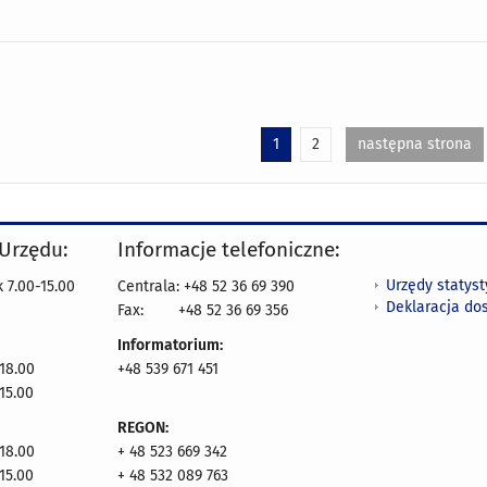
1
2
następna strona
 Urzędu:
Informacje telefoniczne:
Urzędy statys
 7.00-15.00
Centrala: +48 52 36 69 390
Deklaracja do
Fax:
+48 52 36 69 356
Informatorium:
18.00
+48 539 671 451
15.00
REGON:
18.00
+ 48 523 669 342
15.00
+ 48 532 089 763