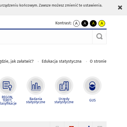
m urządzeniu końcowym. Zawsze możesz zmienić te ustawienia.
Kontrast:
A
A
A
A
kontrast
kontrast
kontrast
kontrast
domyślny
biały
żółty
czarny
tekst
tekst
tekst
na
na
na
czarnym
czarnym
żółtym
gdzie, jak załatwić?
Edukacja statystyczna
O stronie
REGON,
Badania
Urzędy
TERYT,
GUS
statystyczne
statystyczne
lasyfikacje