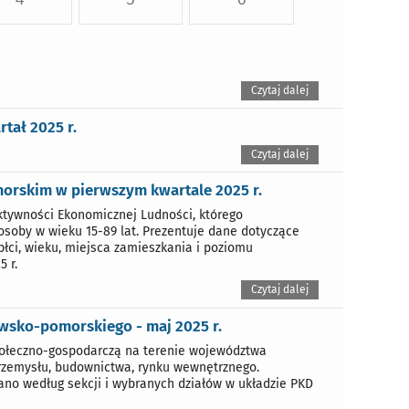
Czytaj dalej
tał 2025 r.
Czytaj dalej
rskim w pierwszym kwartale 2025 r.
tywności Ekonomicznej Ludności, którego
osoby w wieku 15-89 lat. Prezentuje dane dotyczące
łci, wieku, miejsca zamieszkania i poziomu
 r.
Czytaj dalej
wsko-pomorskiego - maj 2025 r.
połeczno-gospodarczą na terenie województwa
przemysłu, budownictwa, rynku wewnętrznego.
ano według sekcji i wybranych działów w układzie PKD