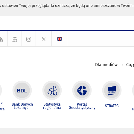
any ustawień Twojej przeglądarki oznacza, że będą one umieszczane w Twoi
Dla mediów
Co, 
ne
Bank Danych
Statystyka
Portal
um
STRATEG
Lokalnych
regionalna
Geostatystyczny
wca
K