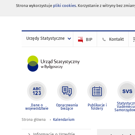
Strona wykorzystuje
pliki cookies
. Korzystanie z witryny bez zmi
Urzędy Statystyczne
Kontakt
BIP
Statystycz
Dane o
Opracowania
Publikacje i
Vademec
województwie
bieżące
foldery
Samorządo
Strona główna
Kalendarium
Informacje o Urzędzie