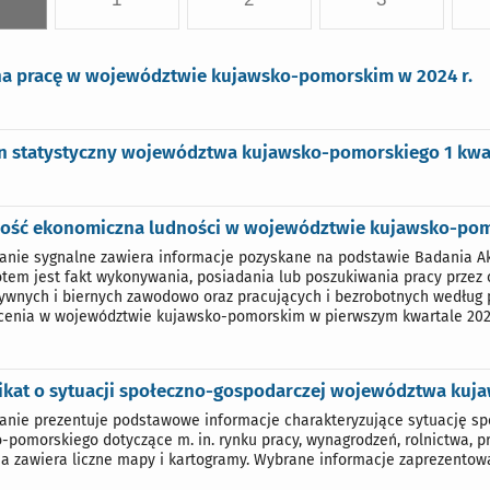
na pracę w województwie kujawsko-pomorskim w 2024 r.
yn statystyczny województwa kujawsko-pomorskiego 1 kwar
ość ekonomiczna ludności w województwie kujawsko-pomo
nie sygnalne zawiera informacje pozyskane na podstawie Badania Ak
tem jest fakt wykonywania, posiadania lub poszukiwania pracy przez 
ywnych i biernych zawodowo oraz pracujących i bezrobotnych według p
cenia w województwie kujawsko-pomorskim w pierwszym kwartale 2025
kat o sytuacji społeczno-gospodarczej województwa kuja
nie prezentuje podstawowe informacje charakteryzujące sytuację s
-pomorskiego dotyczące m. in. rynku pracy, wynagrodzeń, rolnictwa, 
ja zawiera liczne mapy i kartogramy. Wybrane informacje zaprezentow