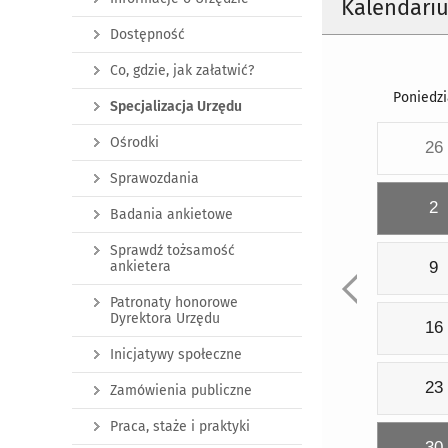
Kalendari
Dostępność
Co, gdzie, jak załatwić?
Poniedzi
Specjalizacja Urzędu
Ośrodki
26
Sprawozdania
2
Badania ankietowe
Sprawdź tożsamość
ankietera
9
Patronaty honorowe
Dyrektora Urzędu
16
Inicjatywy społeczne
23
Zamówienia publiczne
Praca, staże i praktyki
30