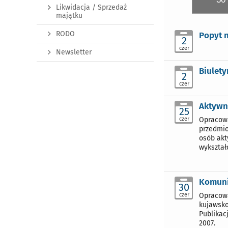
Likwidacja / Sprzedaż
majątku
RODO
Popyt 
2
czer
Newsletter
Biulet
2
czer
Aktywn
25
czer
Opracowa
przedmio
osób akt
wykształ
Komuni
30
czer
Opracowa
kujawsko
Publikac
2007.