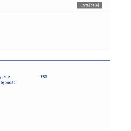
Czytaj dalej
tyczne
ESS
stępności