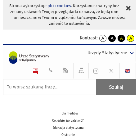
Strona wykorzystuje
pliki cookies
. Korzystanie z witryny bez
zmiany ustawień Twojej przeglądarki oznacza, że będą one
umieszczane w Twoim urządzeniu końcowym. Zawsze możesz
zmienić te ustawienia.
Kontrast:
A
A
A
A
kontrast
kontrast
kontrast
kontra
domyślny
biały
żółty
czarny
Urzędy Statystyczne
tekst
tekst
tekst
na
na
na
czarnym
czarnym
żółtym
Dla mediów
Co, gdzie, jak załatwić?
Edukacja statystyczna
O stronie