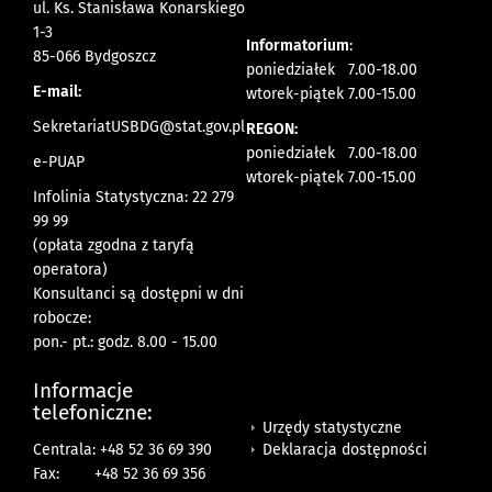
ul. Ks. Stanisława Konarskiego
1-3
Informatorium
:
85-066 Bydgoszcz
poniedziałek 7.00-18.00
E-mail:
wtorek-piątek 7.00-15.00
SekretariatUSBDG@stat.gov.pl
REGON:
poniedziałek 7.00-18.00
e-PUAP
wtorek-piątek 7.00-15.00
Infolinia Statystyczna: 22 279
99 99
(opłata zgodna z taryfą
operatora)
Konsultanci są dostępni w dni
robocze:
pon.- pt.: godz. 8.00 - 15.00
Informacje
telefoniczne:
Urzędy statystyczne
Deklaracja dostępności
Centrala: +48 52 36 69 390
Fax:
+48 52 36 69 356