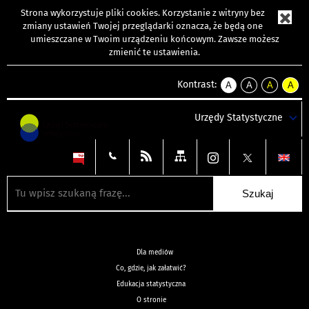
Strona wykorzystuje
pliki cookies
. Korzystanie z witryny bez
zmiany ustawień Twojej przeglądarki oznacza, że będą one
umieszczane w Twoim urządzeniu końcowym. Zawsze możesz
zmienić te ustawienia.
Kontrast:
A
A
A
A
kontrast
kontrast
kontrast
kontra
domyślny
biały
żółty
czarny
Urzędy Statystyczne
tekst
tekst
tekst
na
na
na
czarnym
czarnym
żółtym
Dla mediów
Co, gdzie, jak załatwić?
Edukacja statystyczna
O stronie