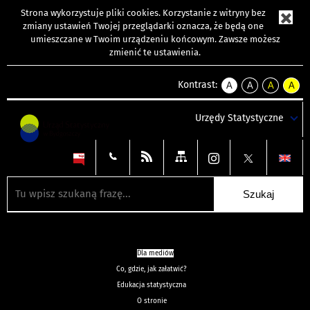
Strona wykorzystuje
pliki cookies
. Korzystanie z witryny bez
zmiany ustawień Twojej przeglądarki oznacza, że będą one
umieszczane w Twoim urządzeniu końcowym. Zawsze możesz
zmienić te ustawienia.
Kontrast:
A
A
A
A
kontrast
kontrast
kontrast
kontra
domyślny
biały
żółty
czarny
Urzędy Statystyczne
tekst
tekst
tekst
na
na
na
czarnym
czarnym
żółtym
Dla mediów
Co, gdzie, jak załatwić?
Edukacja statystyczna
O stronie