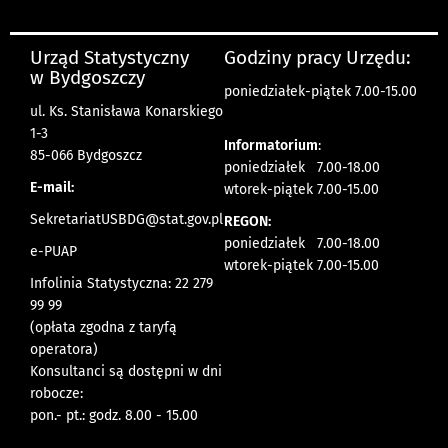
Urząd Statystyczny
Godziny pracy Urzędu:
w Bydgoszczy
poniedziałek-piątek 7.00-15.00
ul. Ks. Stanisława Konarskiego
1-3
Informatorium
:
85-066 Bydgoszcz
poniedziałek 7.00-18.00
E-mail:
wtorek-piątek 7.00-15.00
SekretariatUSBDG@stat.gov.pl
REGON:
poniedziałek 7.00-18.00
e-PUAP
wtorek-piątek 7.00-15.00
Infolinia Statystyczna: 22 279
99 99
(opłata zgodna z taryfą
operatora)
Konsultanci są dostępni w dni
robocze:
pon.- pt.: godz. 8.00 - 15.00