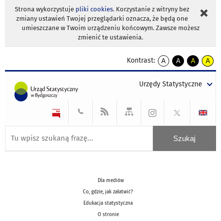
Strona wykorzystuje
pliki cookies
. Korzystanie z witryny bez
zmiany ustawień Twojej przeglądarki oznacza, że będą one
umieszczane w Twoim urządzeniu końcowym. Zawsze możesz
zmienić te ustawienia.
Kontrast:
A
A
A
A
kontrast
kontrast
kontrast
kontra
domyślny
biały
żółty
czarny
Urzędy Statystyczne
tekst
tekst
tekst
na
na
na
czarnym
czarnym
żółtym
Dla mediów
Co, gdzie, jak załatwić?
Edukacja statystyczna
O stronie