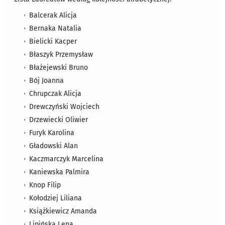
Balcerak Alicja
Bernaka Natalia
Bielicki Kacper
Błaszyk Przemysław
Błażejewski Bruno
Bój Joanna
Chrupczak Alicja
Drewczyński Wojciech
Drzewiecki Oliwier
Furyk Karolina
Gładowski Alan
Kaczmarczyk Marcelina
Kaniewska Palmira
Knop Filip
Kołodziej Liliana
Książkiewicz Amanda
Lipińska Lena