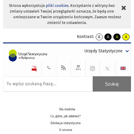
Strona wykorzystuje
pliki cookies
. Korzystanie z witryny bez
zmiany ustawień Twojej przeglądarki oznacza, że będą one
umieszczane w Twoim urządzeniu końcowym. Zawsze możesz
zmienić te ustawienia.
Kontrast:
A
A
A
A
kontrast
kontrast
kontrast
kontra
domyślny
biały
żółty
czarny
Urzędy Statystyczne
tekst
tekst
tekst
na
na
na
czarnym
czarnym
żółtym
Dla mediów
Co, gdzie, jak załatwić?
Edukacja statystyczna
O stronie