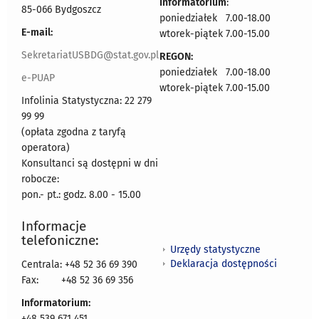
Informatorium
:
85-066 Bydgoszcz
poniedziałek 7.00-18.00
E-mail:
wtorek-piątek 7.00-15.00
SekretariatUSBDG@stat.gov.pl
REGON:
poniedziałek 7.00-18.00
e-PUAP
wtorek-piątek 7.00-15.00
Infolinia Statystyczna: 22 279
99 99
(opłata zgodna z taryfą
operatora)
Konsultanci są dostępni w dni
robocze:
pon.- pt.: godz. 8.00 - 15.00
Informacje
telefoniczne:
Urzędy statystyczne
Deklaracja dostępności
Centrala: +48 52 36 69 390
Fax:
+48 52 36 69 356
Informatorium:
+48 539 671 451