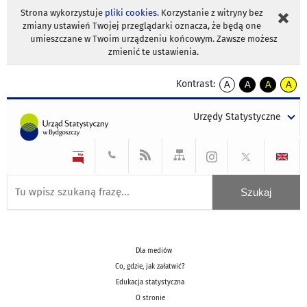
Strona wykorzystuje
pliki cookies
. Korzystanie z witryny bez
zmiany ustawień Twojej przeglądarki oznacza, że będą one
umieszczane w Twoim urządzeniu końcowym. Zawsze możesz
zmienić te ustawienia.
Kontrast:
A
A
A
A
kontrast
kontrast
kontrast
kontra
domyślny
biały
żółty
czarny
Urzędy Statystyczne
tekst
tekst
tekst
na
na
na
czarnym
czarnym
żółtym
Dla mediów
Co, gdzie, jak załatwić?
Edukacja statystyczna
O stronie