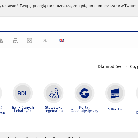
any ustawień Twojej przeglądarki oznacza, że będą one umieszczane w Twoi
Dla mediów
Co, 
ne
Bank Danych
Statystyka
Portal
um
STRATEG
Lokalnych
regionalna
Geostatystyczny
wca
K