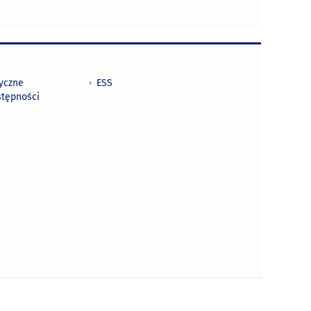
tyczne
ESS
stępności