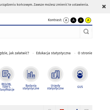
m urządzeniu końcowym. Zawsze możesz zmienić te ustawienia.
Kontrast:
A
A
A
A
kontrast
kontrast
kontrast
kontrast
domyślny
biały
żółty
czarny
tekst
tekst
tekst
na
na
na
czarnym
czarnym
żółtym
gdzie, jak załatwić?
Edukacja statystyczna
O stronie
REGON,
Badania
Urzędy
TERYT,
GUS
statystyczne
statystyczne
lasyfikacje