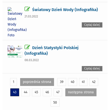
Światowy Dzień Wody (Infografika)
21.03.2022
Czytaj dalej
Dzień Statystyki Polskiej
(Infografika)
08.03.2022
Czytaj dalej
1
poprzednia strona
39
40
41
42
43
44
45
46
47
następna strona
50