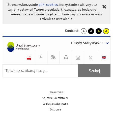
Strona wykorzystuje
pliki cookies
. Korzystanie z witryny bez
zmiany ustawień Twojej przeglądarki oznacza, że będą one
umieszczane w Twoim urządzeniu końcowym. Zawsze możesz
zmienić te ustawienia.
Kontrast:
A
A
A
A
kontrast
kontrast
kontrast
kontra
domyślny
biały
żółty
czarny
Urzędy Statystyczne
tekst
tekst
tekst
na
na
na
czarnym
czarnym
żółtym
Dla mediów
Co, gdzie, jak załatwić?
Edukacja statystyczna
O stronie