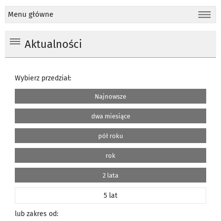
Menu główne
Aktualności
Wybierz przedział:
Najnowsze
dwa miesiące
pół roku
rok
2 lata
5 lat
lub zakres od: