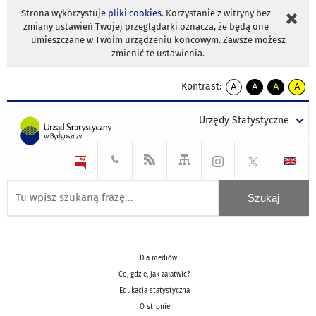
Strona wykorzystuje
pliki cookies
. Korzystanie z witryny bez
zmiany ustawień Twojej przeglądarki oznacza, że będą one
umieszczane w Twoim urządzeniu końcowym. Zawsze możesz
zmienić te ustawienia.
Kontrast:
A
A
A
A
kontrast
kontrast
kontrast
kontra
domyślny
biały
żółty
czarny
Urzędy Statystyczne
tekst
tekst
tekst
na
na
na
czarnym
czarnym
żółtym
Dla mediów
Co, gdzie, jak załatwić?
Edukacja statystyczna
O stronie