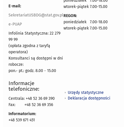
poniedziałek 7.00-18.00
E-mail:
wtorek-piątek 7.00-15.00
SekretariatUSBDG@stat.gov.pl
REGON:
poniedziałek 7.00-18.00
e-PUAP
wtorek-piątek 7.00-15.00
Infolinia Statystyczna: 22 279
99 99
(opłata zgodna z taryfą
operatora)
Konsultanci są dostępni w dni
robocze:
pon.- pt.: godz. 8.00 - 15.00
Informacje
telefoniczne:
Urzędy statystyczne
Deklaracja dostępności
Centrala: +48 52 36 69 390
Fax:
+48 52 36 69 356
Informatorium:
+48 539 671 451