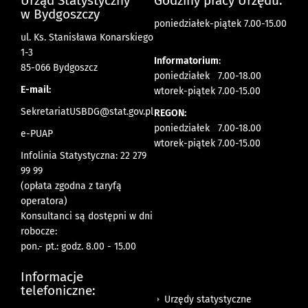
Urząd Statystyczny
Godziny pracy Urzędu:
w Bydgoszczy
poniedziałek-piątek 7.00-15.00
ul. Ks. Stanisława Konarskiego
1-3
Informatorium
:
85-066 Bydgoszcz
poniedziałek 7.00-18.00
E-mail:
wtorek-piątek 7.00-15.00
SekretariatUSBDG@stat.gov.pl
REGON:
poniedziałek 7.00-18.00
e-PUAP
wtorek-piątek 7.00-15.00
Infolinia Statystyczna: 22 279
99 99
(opłata zgodna z taryfą
operatora)
Konsultanci są dostępni w dni
robocze:
pon.- pt.: godz. 8.00 - 15.00
Informacje
telefoniczne:
Urzędy statystyczne