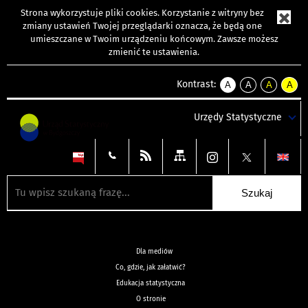
Strona wykorzystuje
pliki cookies
. Korzystanie z witryny bez
zmiany ustawień Twojej przeglądarki oznacza, że będą one
umieszczane w Twoim urządzeniu końcowym. Zawsze możesz
zmienić te ustawienia.
Kontrast:
A
A
A
A
kontrast
kontrast
kontrast
kontra
domyślny
biały
żółty
czarny
Urzędy Statystyczne
tekst
tekst
tekst
na
na
na
czarnym
czarnym
żółtym
Dla mediów
Co, gdzie, jak załatwić?
Edukacja statystyczna
O stronie