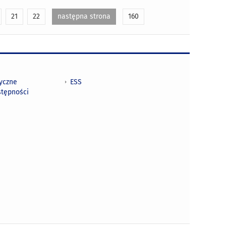
21
22
następna strona
160
tyczne
ESS
stępności