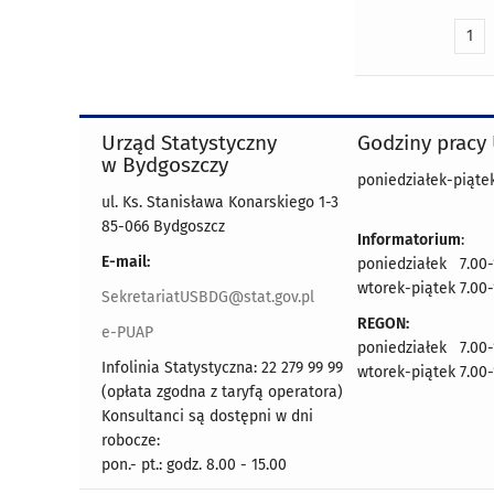
1
Urząd Statystyczny
Godziny pracy
w Bydgoszczy
poniedziałek-piątek
ul. Ks. Stanisława Konarskiego 1-3
85-066 Bydgoszcz
Informatorium
:
E-mail:
poniedziałek 7.00-
wtorek-piątek 7.00-
SekretariatUSBDG@stat.gov.pl
REGON:
e-PUAP
poniedziałek 7.00-
Infolinia Statystyczna: 22 279 99 99
wtorek-piątek 7.00-
(opłata zgodna z taryfą operatora)
Konsultanci są dostępni w dni
robocze:
pon.- pt.: godz. 8.00 - 15.00