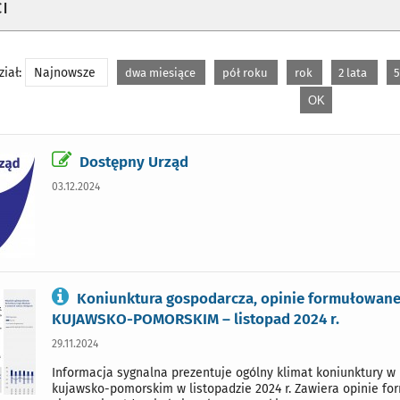
i
iał:
Najnowsze
dwa miesiące
pół roku
rok
2 lata
5
Dostępny Urząd
03.12.2024
Koniunktura gospodarcza, opinie formułowane 
KUJAWSKO-POMORSKIM – listopad 2024 r.
29.11.2024
Informacja sygnalna prezentuje ogólny klimat koniunktury 
kujawsko-pomorskim w listopadzie 2024 r. Zawiera opinie for