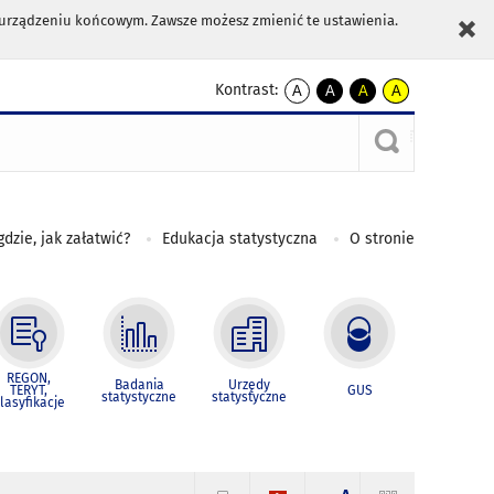
m urządzeniu końcowym. Zawsze możesz zmienić te ustawienia.
Kontrast:
A
A
A
A
kontrast
kontrast
kontrast
kontrast
domyślny
biały
żółty
czarny
tekst
tekst
tekst
na
na
na
czarnym
czarnym
żółtym
gdzie, jak załatwić?
Edukacja statystyczna
O stronie
REGON,
Badania
Urzędy
TERYT,
GUS
statystyczne
statystyczne
lasyfikacje