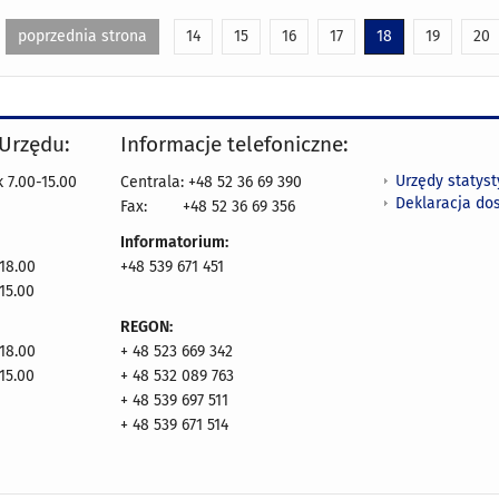
poprzednia strona
14
15
16
17
18
19
20
 Urzędu:
Informacje telefoniczne:
Urzędy statys
 7.00-15.00
Centrala: +48 52 36 69 390
Deklaracja do
Fax:
+48 52 36 69 356
Informatorium:
18.00
+48 539 671 451
15.00
REGON:
18.00
+ 48 523 669 342
15.00
+ 48 532 089 763
+ 48 539 697 511
+ 48 539 671 514