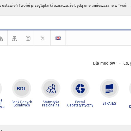
any ustawień Twojej przeglądarki oznacza, że będą one umieszczane w Twoi
Dla mediów
Co, 
ne
Bank Danych
Statystyka
Portal
um
STRATEG
Lokalnych
regionalna
Geostatystyczny
wca
K