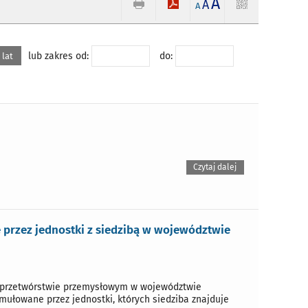
A
A
A
lub zakres od:
do:
 lat
Czytaj dalej
przez jednostki z siedzibą w województwie
w przetwórstwie przemysłowym w województwie
mułowane przez jednostki, których siedziba znajduje