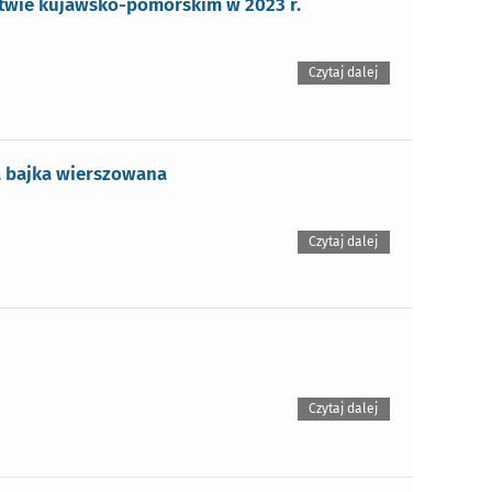
twie kujawsko-pomorskim w 2023 r.
Czytaj dalej
ka bajka wierszowana
Czytaj dalej
Czytaj dalej