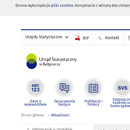
Strona wykorzystuje
pliki cookies
. Korzystanie z witryny bez zmi
Urzędy Statystyczne
Kontakt
BIP
Statystycz
Dane o
Opracowania
Publikacje i
Vademec
województwie
bieżące
foldery
Samorządo
Strona główna
Aktualności
Informacje o Urzędzie