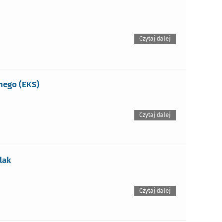
Czytaj dalej
znego (EKS)
Czytaj dalej
lak
Czytaj dalej