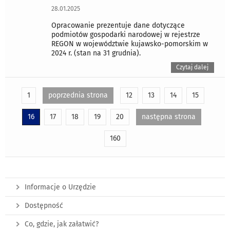
28.01.2025
Opracowanie prezentuje dane dotyczące
podmiotów gospodarki narodowej w rejestrze
REGON w województwie kujawsko-pomorskim w
2024 r. (stan na 31 grudnia).
Czytaj dalej
1
poprzednia strona
12
13
14
15
16
17
18
19
20
następna strona
160
Informacje o Urzędzie
Dostępność
Co, gdzie, jak załatwić?