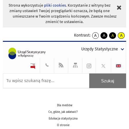
Strona wykorzystuje
pliki cookies
. Korzystanie z witryny bez
zmiany ustawień Twojej przeglądarki oznacza, że będą one
umieszczane w Twoim urządzeniu końcowym. Zawsze możesz
zmienić te ustawienia.
Kontrast:
A
A
A
A
kontrast
kontrast
kontrast
kontra
domyślny
biały
żółty
czarny
Urzędy Statystyczne
tekst
tekst
tekst
na
na
na
czarnym
czarnym
żółtym
Dla mediów
Co, gdzie, jak załatwić?
Edukacja statystyczna
O stronie