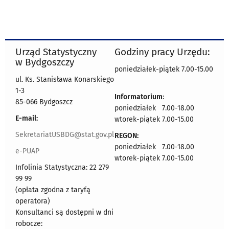
Urząd Statystyczny
Godziny pracy Urzędu:
w Bydgoszczy
poniedziałek-piątek 7.00-15.00
ul. Ks. Stanisława Konarskiego
1-3
Informatorium
:
85-066 Bydgoszcz
poniedziałek 7.00-18.00
E-mail:
wtorek-piątek 7.00-15.00
SekretariatUSBDG@stat.gov.pl
REGON:
poniedziałek 7.00-18.00
e-PUAP
wtorek-piątek 7.00-15.00
Infolinia Statystyczna: 22 279
99 99
(opłata zgodna z taryfą
operatora)
Konsultanci są dostępni w dni
robocze: