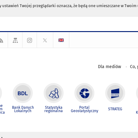
any ustawień Twojej przeglądarki oznacza, że będą one umieszczane w Twoi
Dla mediów
Co, 
ne
Bank Danych
Statystyka
Portal
um
STRATEG
Lokalnych
regionalna
Geostatystyczny
wca
K