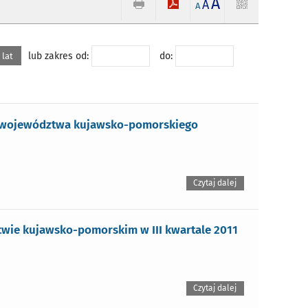
A
A
A
lub zakres od:
do:
 lat
j województwa kujawsko-pomorskiego
Czytaj dalej
wie kujawsko-pomorskim w III kwartale 2011
Czytaj dalej