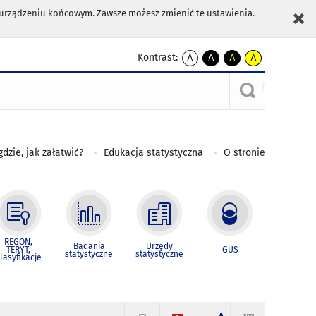
m urządzeniu końcowym. Zawsze możesz zmienić te ustawienia.
Kontrast:
A
A
A
A
kontrast
kontrast
kontrast
kontrast
domyślny
biały
żółty
czarny
tekst
tekst
tekst
na
na
na
czarnym
czarnym
żółtym
gdzie, jak załatwić?
Edukacja statystyczna
O stronie
REGON,
Badania
Urzędy
TERYT,
GUS
statystyczne
statystyczne
lasyfikacje