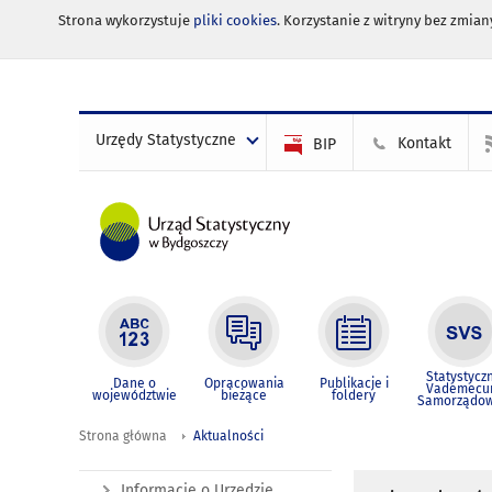
Strona wykorzystuje
pliki cookies
. Korzystanie z witryny bez zmi
Urzędy Statystyczne
Kontakt
BIP
Statystycz
Dane o
Opracowania
Publikacje i
Vademec
województwie
bieżące
foldery
Samorządo
Strona główna
Aktualności
Informacje o Urzędzie