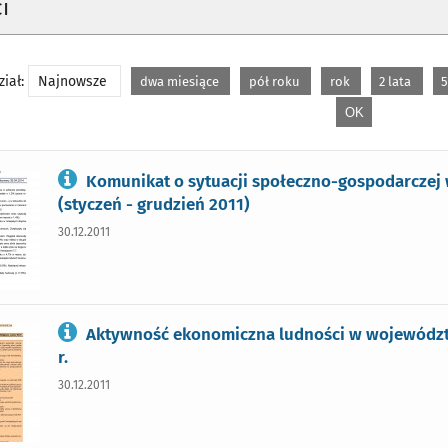
i
iał:
Najnowsze
dwa miesiące
pół roku
rok
2 lata
5
Komunikat o sytuacji społeczno-gospodarcze
(styczeń - grudzień 2011)
30.12.2011
Aktywność ekonomiczna ludności w województ
r.
30.12.2011