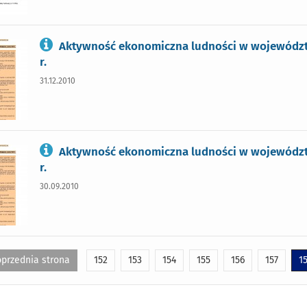
Aktywność ekonomiczna ludności w województ
r.
31.12.2010
Aktywność ekonomiczna ludności w województ
r.
30.09.2010
przednia strona
152
153
154
155
156
157
1