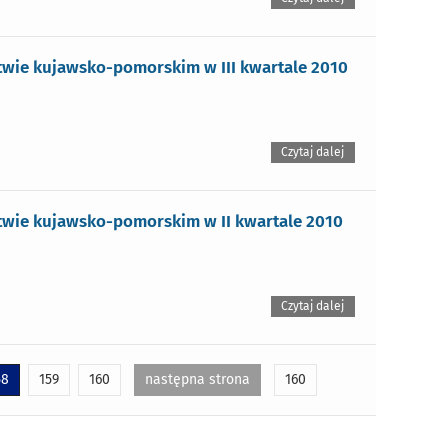
wie kujawsko-pomorskim w III kwartale 2010
Czytaj dalej
wie kujawsko-pomorskim w II kwartale 2010
Czytaj dalej
58
159
160
następna strona
160