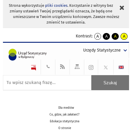
Strona wykorzystuje
pliki cookies
. Korzystanie z witryny bez
zmiany ustawień Twojej przeglądarki oznacza, że będą one
umieszczane w Twoim urządzeniu końcowym. Zawsze możesz
zmienić te ustawienia.
Kontrast:
A
A
A
A
kontrast
kontrast
kontrast
kontra
domyślny
biały
żółty
czarny
Urzędy Statystyczne
tekst
tekst
tekst
na
na
na
czarnym
czarnym
żółtym
Dla mediów
Co, gdzie, jak załatwić?
Edukacja statystyczna
O stronie