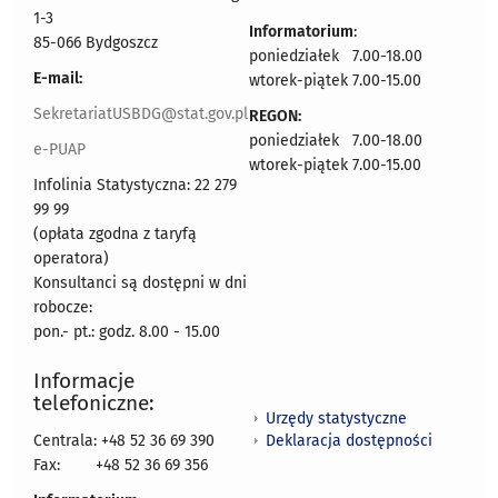
1-3
Informatorium
:
85-066 Bydgoszcz
poniedziałek 7.00-18.00
E-mail:
wtorek-piątek 7.00-15.00
SekretariatUSBDG@stat.gov.pl
REGON:
poniedziałek 7.00-18.00
e-PUAP
wtorek-piątek 7.00-15.00
Infolinia Statystyczna: 22 279
99 99
(opłata zgodna z taryfą
operatora)
Konsultanci są dostępni w dni
robocze:
pon.- pt.: godz. 8.00 - 15.00
Informacje
telefoniczne:
Urzędy statystyczne
Deklaracja dostępności
Centrala: +48 52 36 69 390
Fax:
+48 52 36 69 356