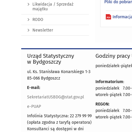
Pliki do pobra
Likwidacja / Sprzedaż
majątku
Informacj
RODO
Newsletter
Urząd Statystyczny
Godziny pracy
w Bydgoszczy
poniedziałek-piątek
ul. Ks. Stanisława Konarskiego 1-3
85-066 Bydgoszcz
Informatorium
:
E-mail:
poniedziałek 7.00-
wtorek-piątek 7.00-
SekretariatUSBDG@stat.gov.pl
REGON:
e-PUAP
poniedziałek 7.00-
Infolinia Statystyczna: 22 279 99 99
wtorek-piątek 7.00-
(opłata zgodna z taryfą operatora)
Konsultanci są dostępni w dni