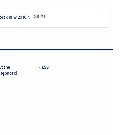
rskim w 2016 r.
0.35 MB
tyczne
ESS
stępności