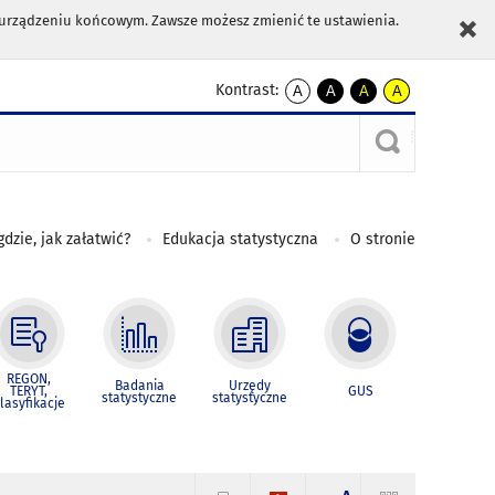
m urządzeniu końcowym. Zawsze możesz zmienić te ustawienia.
Kontrast:
A
A
A
A
kontrast
kontrast
kontrast
kontrast
domyślny
biały
żółty
czarny
tekst
tekst
tekst
na
na
na
czarnym
czarnym
żółtym
gdzie, jak załatwić?
Edukacja statystyczna
O stronie
REGON,
Badania
Urzędy
TERYT,
GUS
statystyczne
statystyczne
lasyfikacje