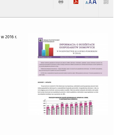
A
A
A
 2016 r.