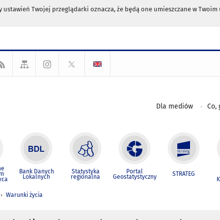
any ustawień Twojej przeglądarki oznacza, że będą one umieszczane w Twoi
Dla mediów
Co, 
ne
Bank Danych
Statystyka
Portal
um
STRATEG
Lokalnych
regionalna
Geostatystyczny
wca
K
Warunki życia