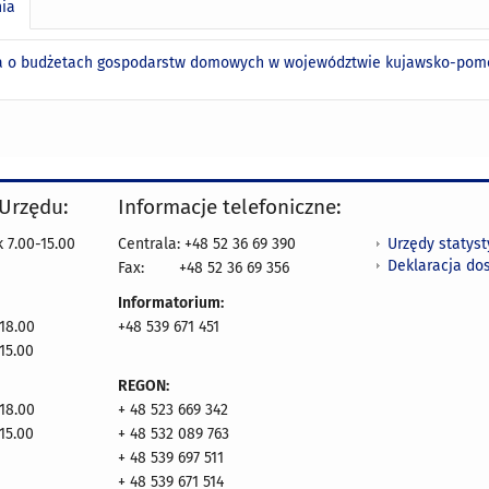
nia
a o budżetach gospodarstw domowych w województwie kujawsko-pomo
 Urzędu:
Informacje telefoniczne:
Urzędy statys
 7.00-15.00
Centrala: +48 52 36 69 390
Deklaracja do
Fax:
+48 52 36 69 356
Informatorium:
18.00
+48 539 671 451
15.00
REGON:
18.00
+ 48 523 669 342
15.00
+ 48 532 089 763
+ 48 539 697 511
+ 48 539 671 514