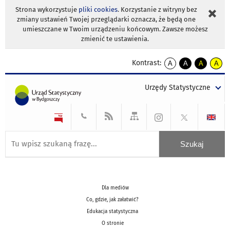
Strona wykorzystuje
pliki cookies
. Korzystanie z witryny bez
zmiany ustawień Twojej przeglądarki oznacza, że będą one
umieszczane w Twoim urządzeniu końcowym. Zawsze możesz
zmienić te ustawienia.
Kontrast:
A
A
A
A
kontrast
kontrast
kontrast
kontra
domyślny
biały
żółty
czarny
Urzędy Statystyczne
tekst
tekst
tekst
na
na
na
czarnym
czarnym
żółtym
Dla mediów
Co, gdzie, jak załatwić?
Edukacja statystyczna
O stronie