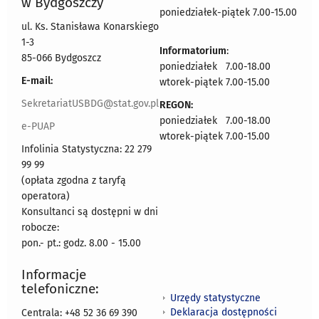
w Bydgoszczy
poniedziałek-piątek 7.00-15.00
ul. Ks. Stanisława Konarskiego
1-3
Informatorium
:
85-066 Bydgoszcz
poniedziałek 7.00-18.00
E-mail:
wtorek-piątek 7.00-15.00
SekretariatUSBDG@stat.gov.pl
REGON:
poniedziałek 7.00-18.00
e-PUAP
wtorek-piątek 7.00-15.00
Infolinia Statystyczna: 22 279
99 99
(opłata zgodna z taryfą
operatora)
Konsultanci są dostępni w dni
robocze:
pon.- pt.: godz. 8.00 - 15.00
Informacje
telefoniczne:
Urzędy statystyczne
Deklaracja dostępności
Centrala: +48 52 36 69 390