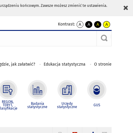
m urządzeniu końcowym. Zawsze możesz zmienić te ustawienia.
Kontrast:
A
A
A
A
kontrast
kontrast
kontrast
kontrast
domyślny
biały
żółty
czarny
tekst
tekst
tekst
na
na
na
czarnym
czarnym
żółtym
gdzie, jak załatwić?
Edukacja statystyczna
O stronie
REGON,
Badania
Urzędy
TERYT,
GUS
statystyczne
statystyczne
lasyfikacje