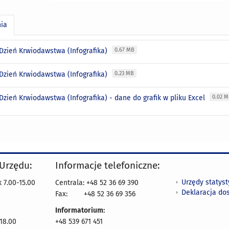
nia
Dzień Krwiodawstwa (Infografika)
0.67 MB
Dzień Krwiodawstwa (Infografika)
0.23 MB
zień Krwiodawstwa (Infografika) - dane do grafik w pliku Excel
0.02 
 Urzędu:
Informacje telefoniczne:
Urzędy statys
 7.00-15.00
Centrala: +48 52 36 69 390
Deklaracja do
Fax:
+48 52 36 69 356
Informatorium:
18.00
+48 539 671 451