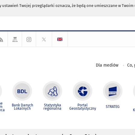
any ustawień Twojej przeglądarki oznacza, że będą one umieszczane w Twoi
Dla mediów
Co, 
ne
Bank Danych
Statystyka
Portal
um
STRATEG
Lokalnych
regionalna
Geostatystyczny
wca
K