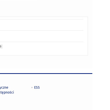
MB
tyczne
ESS
stępności