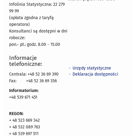
Infolinia Statystyczna: 22 279
99 99
(opłata zgodna z taryfą
operatora)
Konsultanci są dostępni w dni
robocze:
pon.- pt.: godz. 8.00 - 15.00
Informacje
telefoniczne:
Urzędy statystyczne
Deklaracja dostępności
Centrala: +48 52 36 69 390
Fax:
+48 52 36 69 356
Informatorium:
+48 539 671 451
REGON:
+ 48 523 669 342
+ 48 532 089 763
+ 48 539 697 511