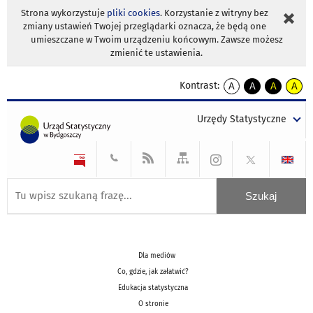
Strona wykorzystuje
pliki cookies
. Korzystanie z witryny bez
zmiany ustawień Twojej przeglądarki oznacza, że będą one
umieszczane w Twoim urządzeniu końcowym. Zawsze możesz
zmienić te ustawienia.
Kontrast:
A
A
A
A
kontrast
kontrast
kontrast
kontra
domyślny
biały
żółty
czarny
Urzędy Statystyczne
tekst
tekst
tekst
na
na
na
czarnym
czarnym
żółtym
Dla mediów
Co, gdzie, jak załatwić?
Edukacja statystyczna
O stronie