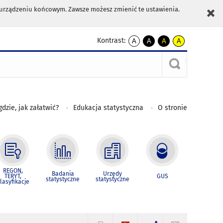
m urządzeniu końcowym. Zawsze możesz zmienić te ustawienia.
Kontrast:
A
A
A
A
kontrast
kontrast
kontrast
kontrast
domyślny
biały
żółty
czarny
tekst
tekst
tekst
na
na
na
czarnym
czarnym
żółtym
gdzie, jak załatwić?
Edukacja statystyczna
O stronie
REGON,
Badania
Urzędy
TERYT,
GUS
statystyczne
statystyczne
lasyfikacje