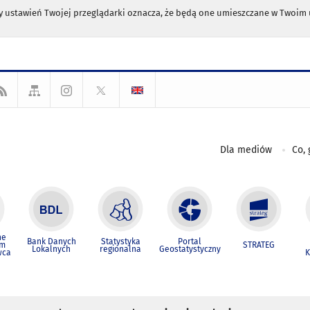
any ustawień Twojej przeglądarki oznacza, że będą one umieszczane w Twoi
Dla mediów
Co, 
ne
Bank Danych
Statystyka
Portal
um
STRATEG
Lokalnych
regionalna
Geostatystyczny
wca
K