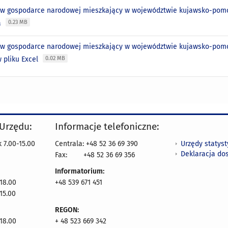
 w gospodarce narodowej mieszkający w województwie kujawsko-pomors
a
0.23 MB
 w gospodarce narodowej mieszkający w województwie kujawsko-pomors
w pliku Excel
0.02 MB
 Urzędu:
Informacje telefoniczne:
Urzędy statys
 7.00-15.00
Centrala: +48 52 36 69 390
Deklaracja do
Fax:
+48 52 36 69 356
Informatorium:
18.00
+48 539 671 451
15.00
REGON:
18.00
+ 48 523 669 342