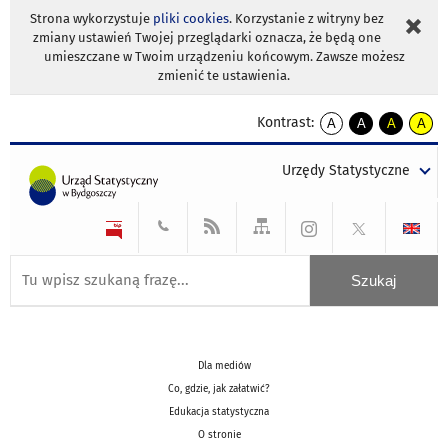
Strona wykorzystuje
pliki cookies
. Korzystanie z witryny bez
zmiany ustawień Twojej przeglądarki oznacza, że będą one
umieszczane w Twoim urządzeniu końcowym. Zawsze możesz
zmienić te ustawienia.
Kontrast:
A
A
A
A
kontrast
kontrast
kontrast
kontra
domyślny
biały
żółty
czarny
Urzędy Statystyczne
tekst
tekst
tekst
na
na
na
czarnym
czarnym
żółtym
Dla mediów
Co, gdzie, jak załatwić?
Edukacja statystyczna
O stronie