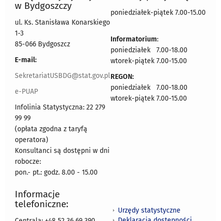
w Bydgoszczy
poniedziałek-piątek 7.00-15.00
ul. Ks. Stanisława Konarskiego
1-3
Informatorium
:
85-066 Bydgoszcz
poniedziałek 7.00-18.00
E-mail:
wtorek-piątek 7.00-15.00
SekretariatUSBDG@stat.gov.pl
REGON:
poniedziałek 7.00-18.00
e-PUAP
wtorek-piątek 7.00-15.00
Infolinia Statystyczna: 22 279
99 99
(opłata zgodna z taryfą
operatora)
Konsultanci są dostępni w dni
robocze:
pon.- pt.: godz. 8.00 - 15.00
Informacje
telefoniczne:
Urzędy statystyczne
Deklaracja dostępności
Centrala: +48 52 36 69 390