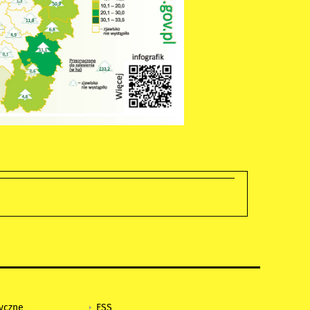
tyczne
ESS