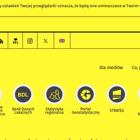
any ustawień Twojej przeglądarki oznacza, że będą one umieszczane w Twoi
Dla mediów
Co, 
ne
Bank Danych
Statystyka
Portal
um
STRATEG
Lokalnych
regionalna
Geostatystyczny
wca
K