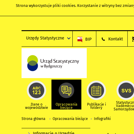
Strona wykorzystuje
pliki cookies
. Korzystanie z witryny bez zmi
Urzędy Statystyczne
Kontakt
BIP
Statystycz
Dane o
Opracowania
Publikacje i
Vademec
województwie
bieżące
foldery
Samorządo
Strona główna
Opracowania bieżące
Infografiki
Informacje o Urzędzie