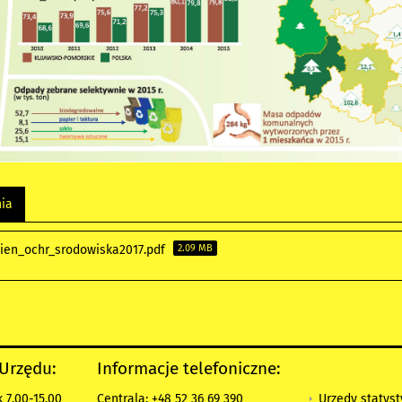
nia
ien_ochr_srodowiska2017.pdf
2.09 MB
 Urzędu:
Informacje telefoniczne:
Urzędy statys
 7.00-15.00
Centrala: +48 52 36 69 390