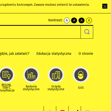
m urządzeniu końcowym. Zawsze możesz zmienić te ustawienia.
Kontrast:
A
A
A
A
kontrast
kontrast
kontrast
kontrast
domyślny
biały
żółty
czarny
tekst
tekst
tekst
na
na
na
czarnym
czarnym
żółtym
gdzie, jak załatwić?
Edukacja statystyczna
O stronie
REGON,
Badania
Urzędy
TERYT,
GUS
statystyczne
statystyczne
lasyfikacje