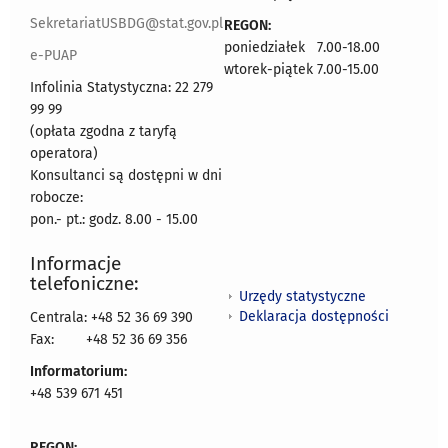
SekretariatUSBDG@stat.gov.pl
REGON:
poniedziałek 7.00-18.00
e-PUAP
wtorek-piątek 7.00-15.00
Infolinia Statystyczna: 22 279
99 99
(opłata zgodna z taryfą
operatora)
Konsultanci są dostępni w dni
robocze:
pon.- pt.: godz. 8.00 - 15.00
Informacje
telefoniczne:
Urzędy statystyczne
Deklaracja dostępności
Centrala: +48 52 36 69 390
Fax:
+48 52 36 69 356
Informatorium:
+48 539 671 451
REGON: