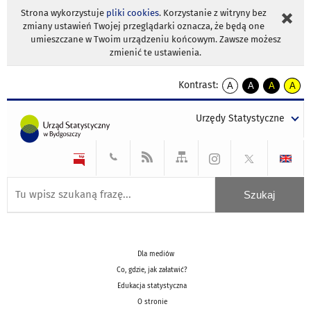
Strona wykorzystuje
pliki cookies
. Korzystanie z witryny bez
zmiany ustawień Twojej przeglądarki oznacza, że będą one
umieszczane w Twoim urządzeniu końcowym. Zawsze możesz
zmienić te ustawienia.
Kontrast:
A
A
A
A
kontrast
kontrast
kontrast
kontra
domyślny
biały
żółty
czarny
Urzędy Statystyczne
tekst
tekst
tekst
na
na
na
czarnym
czarnym
żółtym
Dla mediów
Co, gdzie, jak załatwić?
Edukacja statystyczna
O stronie