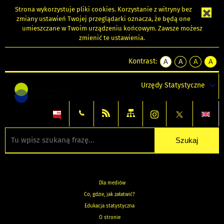
Strona wykorzystuje
pliki cookies
. Korzystanie z witryny bez
zmiany ustawień Twojej przeglądarki oznacza, że będą one
umieszczane w Twoim urządzeniu końcowym. Zawsze możesz
zmienić te ustawienia.
Kontrast:
A
A
A
A
kontrast
kontrast
kontrast
kontra
domyślny
biały
żółty
czarny
Urzędy Statystyczne
tekst
tekst
tekst
na
na
na
czarnym
czarnym
żółtym
Dla mediów
Co, gdzie, jak załatwić?
Edukacja statystyczna
O stronie