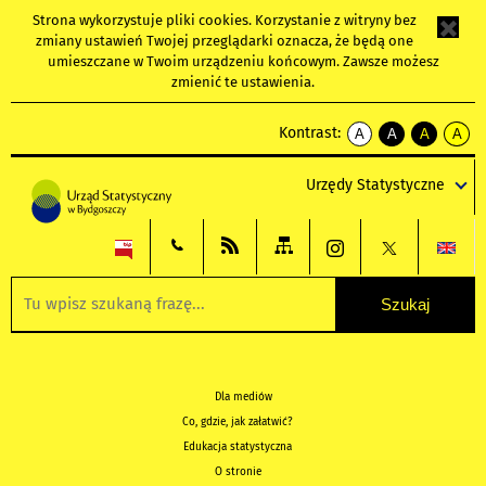
Strona wykorzystuje
pliki cookies
. Korzystanie z witryny bez
zmiany ustawień Twojej przeglądarki oznacza, że będą one
umieszczane w Twoim urządzeniu końcowym. Zawsze możesz
zmienić te ustawienia.
Kontrast:
A
A
A
A
kontrast
kontrast
kontrast
kontra
domyślny
biały
żółty
czarny
Urzędy Statystyczne
tekst
tekst
tekst
na
na
na
czarnym
czarnym
żółtym
Dla mediów
Co, gdzie, jak załatwić?
Edukacja statystyczna
O stronie