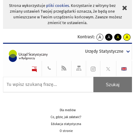
Strona wykorzystuje
pliki cookies
. Korzystanie z witryny bez
zmiany ustawień Twojej przeglądarki oznacza, że będą one
umieszczane w Twoim urządzeniu końcowym. Zawsze możesz
zmienić te ustawienia.
Kontrast:
A
A
A
A
kontrast
kontrast
kontrast
kontra
domyślny
biały
żółty
czarny
Urzędy Statystyczne
tekst
tekst
tekst
na
na
na
czarnym
czarnym
żółtym
Dla mediów
Co, gdzie, jak załatwić?
Edukacja statystyczna
O stronie