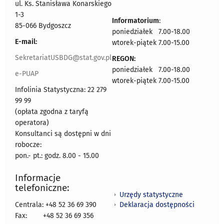
ul. Ks. Stanisława Konarskiego
1-3
Informatorium
:
85-066 Bydgoszcz
poniedziałek 7.00-18.00
E-mail:
wtorek-piątek 7.00-15.00
SekretariatUSBDG@stat.gov.pl
REGON:
poniedziałek 7.00-18.00
e-PUAP
wtorek-piątek 7.00-15.00
Infolinia Statystyczna: 22 279
99 99
(opłata zgodna z taryfą
operatora)
Konsultanci są dostępni w dni
robocze:
pon.- pt.: godz. 8.00 - 15.00
Informacje
telefoniczne:
Urzędy statystyczne
Deklaracja dostępności
Centrala: +48 52 36 69 390
Fax:
+48 52 36 69 356