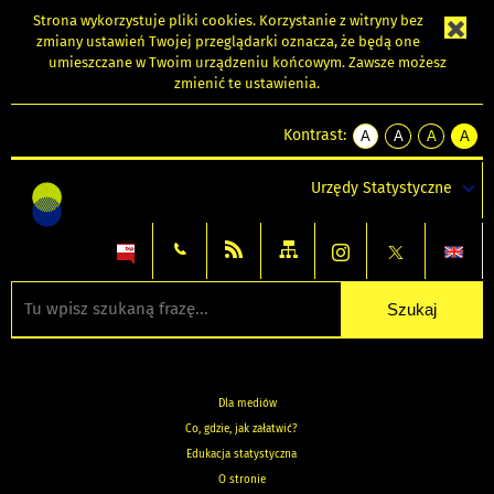
Strona wykorzystuje
pliki cookies
. Korzystanie z witryny bez
zmiany ustawień Twojej przeglądarki oznacza, że będą one
umieszczane w Twoim urządzeniu końcowym. Zawsze możesz
zmienić te ustawienia.
Kontrast:
A
A
A
A
kontrast
kontrast
kontrast
kontra
domyślny
biały
żółty
czarny
Urzędy Statystyczne
tekst
tekst
tekst
na
na
na
czarnym
czarnym
żółtym
Dla mediów
Co, gdzie, jak załatwić?
Edukacja statystyczna
O stronie