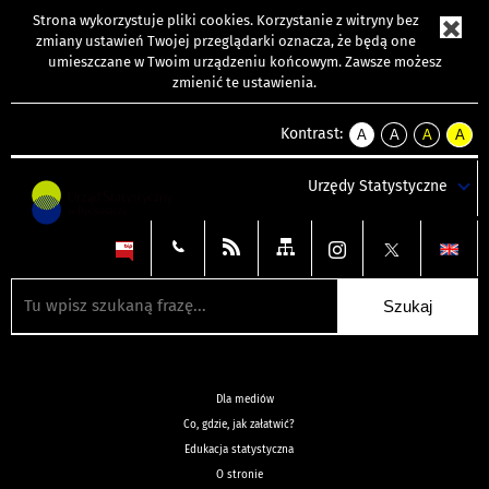
Strona wykorzystuje
pliki cookies
. Korzystanie z witryny bez
zmiany ustawień Twojej przeglądarki oznacza, że będą one
umieszczane w Twoim urządzeniu końcowym. Zawsze możesz
zmienić te ustawienia.
Kontrast:
A
A
A
A
kontrast
kontrast
kontrast
kontra
domyślny
biały
żółty
czarny
Urzędy Statystyczne
tekst
tekst
tekst
na
na
na
czarnym
czarnym
żółtym
Dla mediów
Co, gdzie, jak załatwić?
Edukacja statystyczna
O stronie