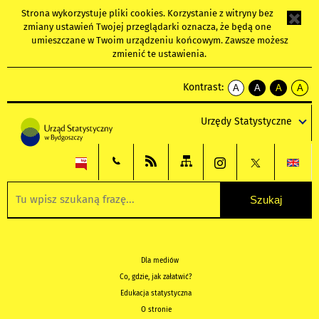
Strona wykorzystuje
pliki cookies
. Korzystanie z witryny bez
zmiany ustawień Twojej przeglądarki oznacza, że będą one
umieszczane w Twoim urządzeniu końcowym. Zawsze możesz
zmienić te ustawienia.
Kontrast:
A
A
A
A
kontrast
kontrast
kontrast
kontra
domyślny
biały
żółty
czarny
Urzędy Statystyczne
tekst
tekst
tekst
na
na
na
czarnym
czarnym
żółtym
Dla mediów
Co, gdzie, jak załatwić?
Edukacja statystyczna
O stronie