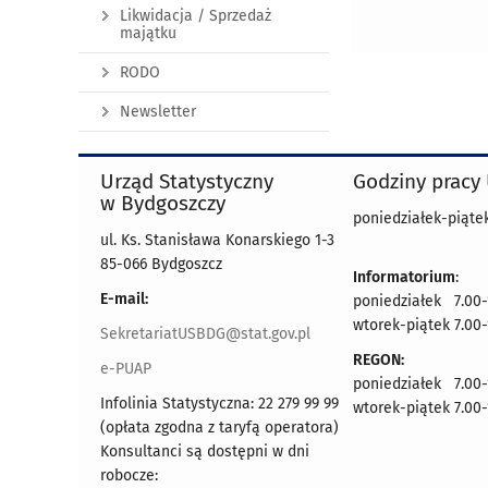
Likwidacja / Sprzedaż
majątku
RODO
Newsletter
Urząd Statystyczny
Godziny pracy
w Bydgoszczy
poniedziałek-piątek
ul. Ks. Stanisława Konarskiego 1-3
85-066 Bydgoszcz
Informatorium
:
E-mail:
poniedziałek 7.00-
wtorek-piątek 7.00-
SekretariatUSBDG@stat.gov.pl
REGON:
e-PUAP
poniedziałek 7.00-
Infolinia Statystyczna: 22 279 99 99
wtorek-piątek 7.00-
(opłata zgodna z taryfą operatora)
Konsultanci są dostępni w dni
robocze: