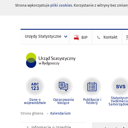
Strona wykorzystuje
pliki cookies
. Korzystanie z witryny bez zmi
Urzędy Statystyczne
Kontakt
BIP
Statystycz
Dane o
Opracowania
Publikacje i
Vademec
województwie
bieżące
foldery
Samorządo
Strona główna
Kalendarium
Informacje o Urzędzie