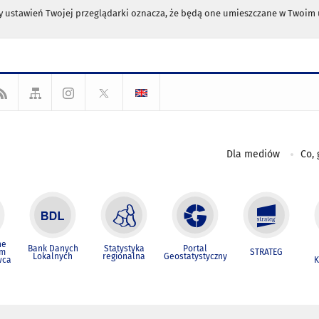
any ustawień Twojej przeglądarki oznacza, że będą one umieszczane w Twoi
Dla mediów
Co, 
ne
Bank Danych
Statystyka
Portal
um
STRATEG
Lokalnych
regionalna
Geostatystyczny
wca
K