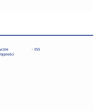
tyczne
ESS
stępności