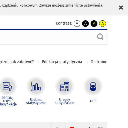
m urządzeniu końcowym. Zawsze możesz zmienić te ustawienia.
Kontrast:
A
A
A
A
kontrast
kontrast
kontrast
kontrast
domyślny
biały
żółty
czarny
tekst
tekst
tekst
na
na
na
czarnym
czarnym
żółtym
gdzie, jak załatwić?
Edukacja statystyczna
O stronie
REGON,
Badania
Urzędy
TERYT,
GUS
statystyczne
statystyczne
lasyfikacje