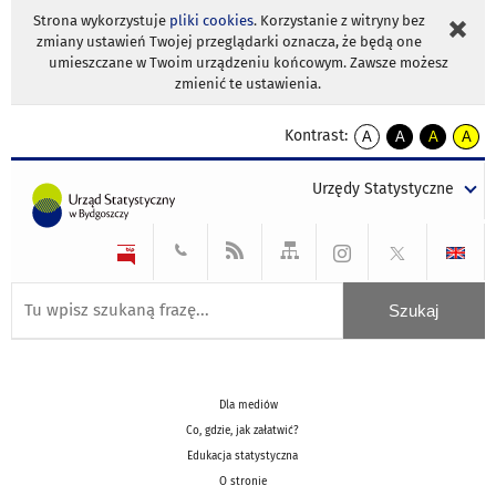
Strona wykorzystuje
pliki cookies
. Korzystanie z witryny bez
zmiany ustawień Twojej przeglądarki oznacza, że będą one
umieszczane w Twoim urządzeniu końcowym. Zawsze możesz
zmienić te ustawienia.
Kontrast:
A
A
A
A
kontrast
kontrast
kontrast
kontra
domyślny
biały
żółty
czarny
Urzędy Statystyczne
tekst
tekst
tekst
na
na
na
czarnym
czarnym
żółtym
Dla mediów
Co, gdzie, jak załatwić?
Edukacja statystyczna
O stronie