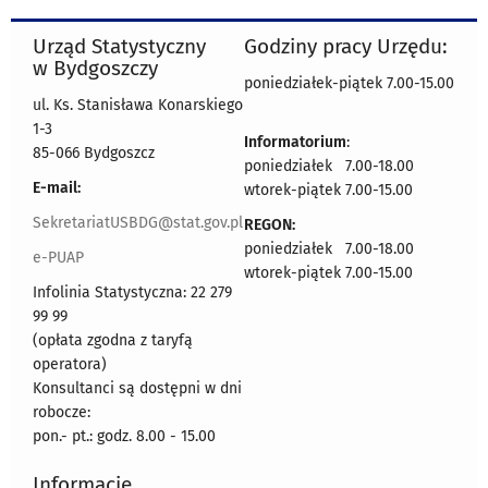
Urząd Statystyczny
Godziny pracy Urzędu:
w Bydgoszczy
poniedziałek-piątek 7.00-15.00
ul. Ks. Stanisława Konarskiego
1-3
Informatorium
:
85-066 Bydgoszcz
poniedziałek 7.00-18.00
E-mail:
wtorek-piątek 7.00-15.00
SekretariatUSBDG@stat.gov.pl
REGON:
poniedziałek 7.00-18.00
e-PUAP
wtorek-piątek 7.00-15.00
Infolinia Statystyczna: 22 279
99 99
(opłata zgodna z taryfą
operatora)
Konsultanci są dostępni w dni
robocze:
pon.- pt.: godz. 8.00 - 15.00
Informacje