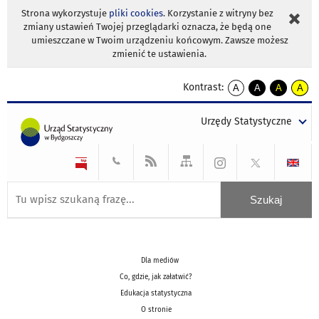
Strona wykorzystuje
pliki cookies
. Korzystanie z witryny bez
zmiany ustawień Twojej przeglądarki oznacza, że będą one
umieszczane w Twoim urządzeniu końcowym. Zawsze możesz
zmienić te ustawienia.
Kontrast:
A
A
A
A
kontrast
kontrast
kontrast
kontra
domyślny
biały
żółty
czarny
Urzędy Statystyczne
tekst
tekst
tekst
na
na
na
czarnym
czarnym
żółtym
Dla mediów
Co, gdzie, jak załatwić?
Edukacja statystyczna
O stronie