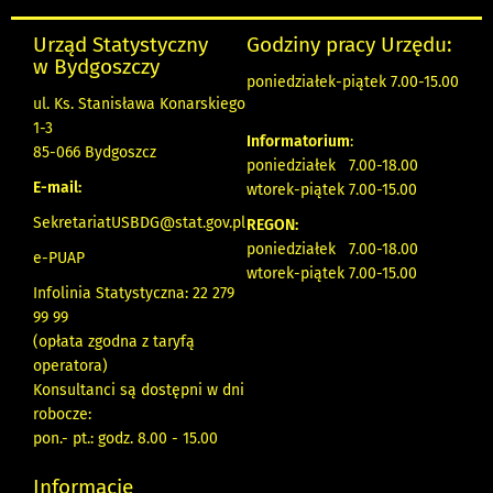
Urząd Statystyczny
Godziny pracy Urzędu:
w Bydgoszczy
poniedziałek-piątek 7.00-15.00
ul. Ks. Stanisława Konarskiego
1-3
Informatorium
:
85-066 Bydgoszcz
poniedziałek 7.00-18.00
E-mail:
wtorek-piątek 7.00-15.00
SekretariatUSBDG@stat.gov.pl
REGON:
poniedziałek 7.00-18.00
e-PUAP
wtorek-piątek 7.00-15.00
Infolinia Statystyczna: 22 279
99 99
(opłata zgodna z taryfą
operatora)
Konsultanci są dostępni w dni
robocze:
pon.- pt.: godz. 8.00 - 15.00
Informacje