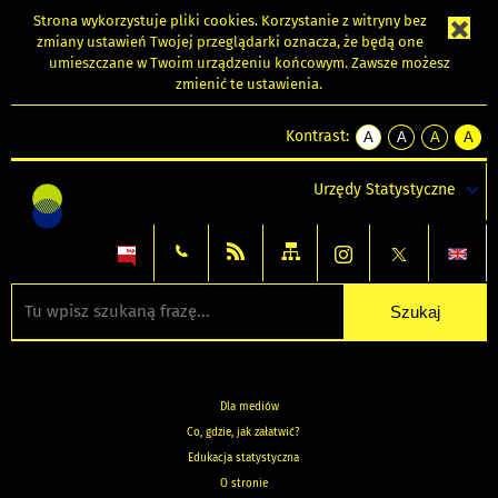
Strona wykorzystuje
pliki cookies
. Korzystanie z witryny bez
zmiany ustawień Twojej przeglądarki oznacza, że będą one
umieszczane w Twoim urządzeniu końcowym. Zawsze możesz
zmienić te ustawienia.
Kontrast:
A
A
A
A
kontrast
kontrast
kontrast
kontra
domyślny
biały
żółty
czarny
Urzędy Statystyczne
tekst
tekst
tekst
na
na
na
czarnym
czarnym
żółtym
Dla mediów
Co, gdzie, jak załatwić?
Edukacja statystyczna
O stronie