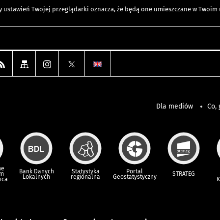
any ustawień Twojej przeglądarki oznacza, że będą one umieszczane w Twoi
Dla mediów
Co, 
ne
Bank Danych
Statystyka
Portal
um
STRATEG
Lokalnych
regionalna
Geostatystyczny
wca
K