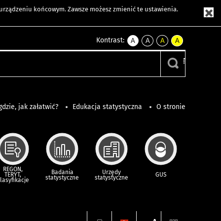
m urządzeniu końcowym. Zawsze możesz zmienić te ustawienia.
Kontrast:
A
A
A
A
kontrast
kontrast
kontrast
kontrast
domyślny
biały
żółty
czarny
tekst
tekst
tekst
na
na
na
czarnym
czarnym
żółtym
gdzie, jak załatwić?
Edukacja statystyczna
O stronie
REGON,
Badania
Urzędy
TERYT,
GUS
statystyczne
statystyczne
lasyfikacje