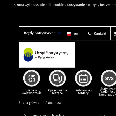
Strona wykorzystuje
pliki cookies
. Korzystanie z witryny bez zmi
Urzędy Statystyczne
Kontakt
BIP
Statystycz
Dane o
Opracowania
Publikacje i
Vademec
województwie
bieżące
foldery
Samorządo
Strona główna
Aktualności
Informacje o Urzędzie