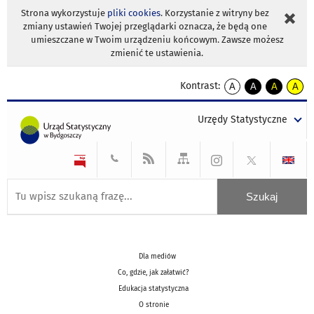
Strona wykorzystuje
pliki cookies
. Korzystanie z witryny bez
zmiany ustawień Twojej przeglądarki oznacza, że będą one
umieszczane w Twoim urządzeniu końcowym. Zawsze możesz
zmienić te ustawienia.
Kontrast:
A
A
A
A
kontrast
kontrast
kontrast
kontra
domyślny
biały
żółty
czarny
Urzędy Statystyczne
tekst
tekst
tekst
na
na
na
czarnym
czarnym
żółtym
Dla mediów
Co, gdzie, jak załatwić?
Edukacja statystyczna
O stronie