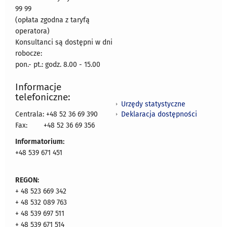
99 99
(opłata zgodna z taryfą
operatora)
Konsultanci są dostępni w dni
robocze:
pon.- pt.: godz. 8.00 - 15.00
Informacje
telefoniczne:
Urzędy statystyczne
Deklaracja dostępności
Centrala: +48 52 36 69 390
Fax:
+48 52 36 69 356
Informatorium:
+48 539 671 451
REGON:
+ 48 523 669 342
+ 48 532 089 763
+ 48 539 697 511
+ 48 539 671 514