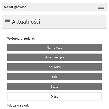
Menu główne
Aktualności
Wybierz przedział:
Najnowsze
dwa miesiące
pół roku
rok
2 lata
5 lat
lub zakres od: