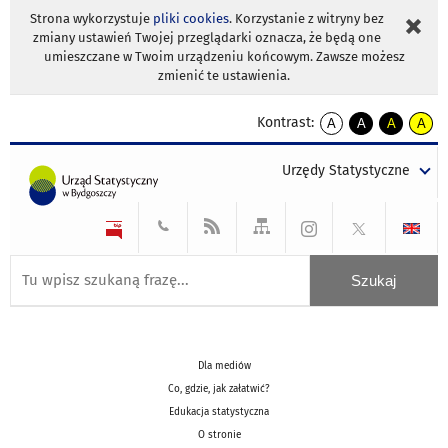
Strona wykorzystuje
pliki cookies
. Korzystanie z witryny bez
zmiany ustawień Twojej przeglądarki oznacza, że będą one
umieszczane w Twoim urządzeniu końcowym. Zawsze możesz
zmienić te ustawienia.
Kontrast:
A
A
A
A
kontrast
kontrast
kontrast
kontra
domyślny
biały
żółty
czarny
Urzędy Statystyczne
tekst
tekst
tekst
na
na
na
czarnym
czarnym
żółtym
Dla mediów
Co, gdzie, jak załatwić?
Edukacja statystyczna
O stronie