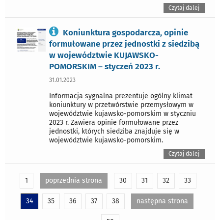
Czytaj dalej
Koniunktura gospodarcza, opinie
formułowane przez jednostki z siedzibą
w województwie KUJAWSKO-
POMORSKIM – styczeń 2023 r.
31.01.2023
Informacja sygnalna prezentuje ogólny klimat
koniunktury w przetwórstwie przemysłowym w
województwie kujawsko-pomorskim w styczniu
2023 r. Zawiera opinie formułowane przez
jednostki, których siedziba znajduje się w
województwie kujawsko-pomorskim.
Czytaj dalej
1
poprzednia strona
30
31
32
33
34
35
36
37
38
następna strona