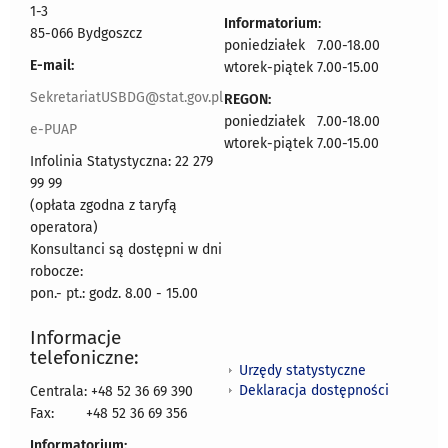
1-3
Informatorium
:
85-066 Bydgoszcz
poniedziałek 7.00-18.00
E-mail:
wtorek-piątek 7.00-15.00
SekretariatUSBDG@stat.gov.pl
REGON:
poniedziałek 7.00-18.00
e-PUAP
wtorek-piątek 7.00-15.00
Infolinia Statystyczna: 22 279
99 99
(opłata zgodna z taryfą
operatora)
Konsultanci są dostępni w dni
robocze:
pon.- pt.: godz. 8.00 - 15.00
Informacje
telefoniczne:
Urzędy statystyczne
Deklaracja dostępności
Centrala: +48 52 36 69 390
Fax:
+48 52 36 69 356
Informatorium: