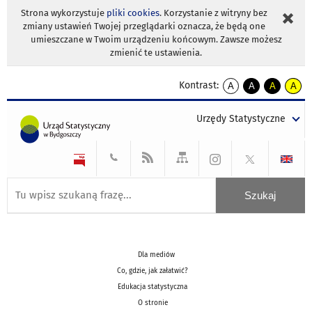
Strona wykorzystuje
pliki cookies
. Korzystanie z witryny bez
zmiany ustawień Twojej przeglądarki oznacza, że będą one
umieszczane w Twoim urządzeniu końcowym. Zawsze możesz
zmienić te ustawienia.
Kontrast:
A
A
A
A
kontrast
kontrast
kontrast
kontra
domyślny
biały
żółty
czarny
Urzędy Statystyczne
tekst
tekst
tekst
na
na
na
czarnym
czarnym
żółtym
Dla mediów
Co, gdzie, jak załatwić?
Edukacja statystyczna
O stronie