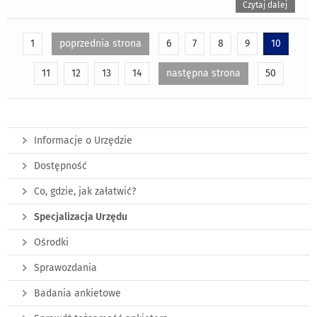
Czytaj dalej
1
poprzednia strona
6
7
8
9
10
11
12
13
14
następna strona
50
Informacje o Urzędzie
Dostępność
Co, gdzie, jak załatwić?
Specjalizacja Urzędu
Ośrodki
Sprawozdania
Badania ankietowe