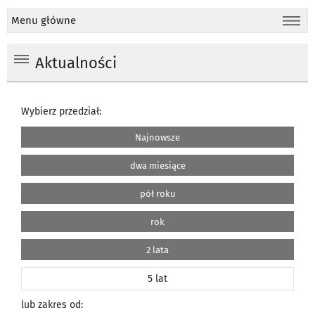
Menu główne
Aktualności
Wybierz przedział:
Najnowsze
dwa miesiące
pół roku
rok
2 lata
5 lat
lub zakres od: