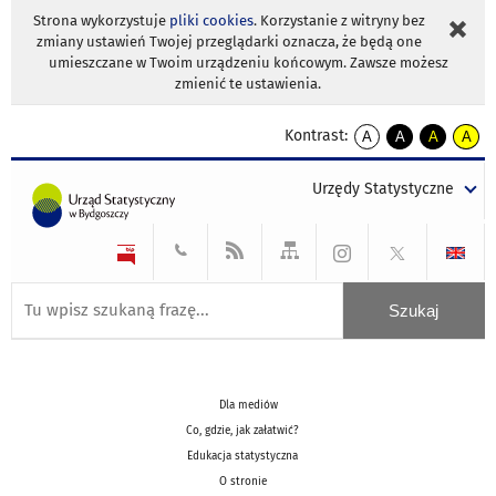
Strona wykorzystuje
pliki cookies
. Korzystanie z witryny bez
zmiany ustawień Twojej przeglądarki oznacza, że będą one
umieszczane w Twoim urządzeniu końcowym. Zawsze możesz
zmienić te ustawienia.
Kontrast:
A
A
A
A
kontrast
kontrast
kontrast
kontra
domyślny
biały
żółty
czarny
Urzędy Statystyczne
tekst
tekst
tekst
na
na
na
czarnym
czarnym
żółtym
Dla mediów
Co, gdzie, jak załatwić?
Edukacja statystyczna
O stronie