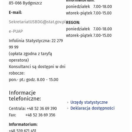
Informatorium
:
85-066 Bydgoszcz
poniedziałek 7.00-18.00
E-mail:
wtorek-piątek 7.00-15.00
SekretariatUSBDG@stat.gov.pl
REGON:
poniedziałek 7.00-18.00
e-PUAP
wtorek-piątek 7.00-15.00
Infolinia Statystyczna: 22 279
99 99
(opłata zgodna z taryfą
operatora)
Konsultanci są dostępni w dni
robocze:
pon.- pt.: godz. 8.00 - 15.00
Informacje
telefoniczne:
Urzędy statystyczne
Deklaracja dostępności
Centrala: +48 52 36 69 390
Fax:
+48 52 36 69 356
Informatorium:
+48 539 671 451