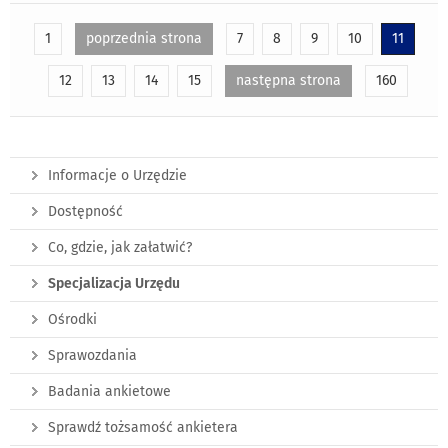
1
poprzednia strona
7
8
9
10
11
12
13
14
15
następna strona
160
Informacje o Urzędzie
Dostępność
Co, gdzie, jak załatwić?
Specjalizacja Urzędu
Ośrodki
Sprawozdania
Badania ankietowe
Sprawdź tożsamość ankietera