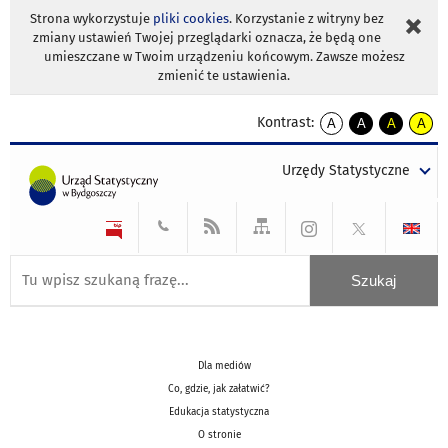
Strona wykorzystuje
pliki cookies
. Korzystanie z witryny bez
zmiany ustawień Twojej przeglądarki oznacza, że będą one
umieszczane w Twoim urządzeniu końcowym. Zawsze możesz
zmienić te ustawienia.
Kontrast:
A
A
A
A
kontrast
kontrast
kontrast
kontra
domyślny
biały
żółty
czarny
Urzędy Statystyczne
tekst
tekst
tekst
na
na
na
czarnym
czarnym
żółtym
Dla mediów
Co, gdzie, jak załatwić?
Edukacja statystyczna
O stronie